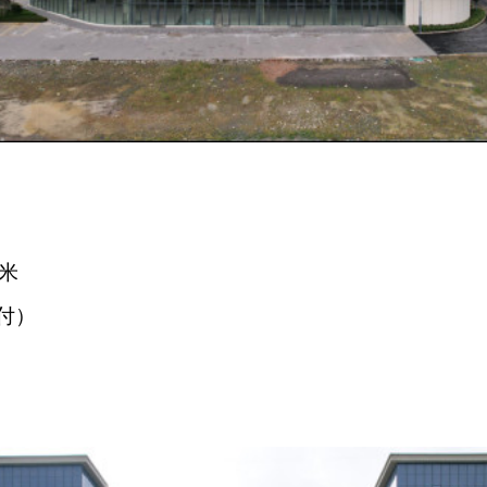
方米
付）
）